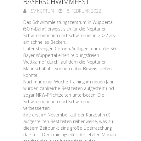
BAYERSCHWIMMFEST
SV NEPTUN
8. FEBRUAR 2022
Das
Schwimmleistungszentrum
in
Wuppertal
(50m-Bahn)
erweist
sich
für
die
Neptuner
Schwimmerinnen und Schwimmer in 2022 als
ein schnelles Becken.
Unter
strengen
Corona-Auflagen
führte
die
SG
Bayer
Wuppertal
einen
reibungsfreien
Wettkampf
durch,
auf
dem
die
Neptuner
Mannschaft
ihr
Können
unter
Beweis
stellen
konnte.
Nach
nur
einer
Woche
Training
im
neuen
Jahr,
wurden
zahlreiche
Bestzeiten
aufgestellt
und
sogar
NRW-Pflichtzeiten
unterboten.
Die
Schwimmerinnen
und
Schwimmer
verbesserten
ihre
erst
im
November
auf
der
Kurzbahn
(!!)
aufgestellten
Bestzeiten
reihenweise,
was
zu
diesem
Zeitpunkt
eine
große
Überraschung
darstellt.
Der
Trainingseifer
der
letzten
Monate