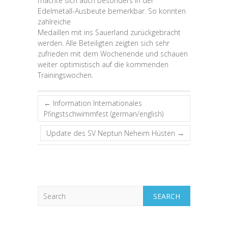
machte
sich
auch
besonders
in
der
Edelmetall-Ausbeute
bemerkbar.
So
konnten
zahlreiche
Medaillen
mit
ins
Sauerland
zurückgebracht
werden.
Alle
Beteiligten
zeigten
sich
sehr
zufrieden
mit
dem
Wochenende
und
schauen
weiter
optimistisch
auf
die
kommenden
Trainingswochen.
←
Information Internationales
Pfingstschwimmfest (german/english)
Update des SV Neptun Neheim Hüsten
→
Search