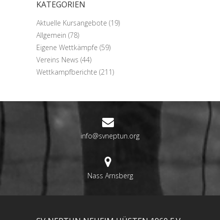
KATEGORIEN
Aktuelle Kursangebote
(19)
Allgemein
(78)
Eigene Wettkämpfe
(59)
Vereins News
(44)
Wettkampfberichte
(211)
info@svneptun.org
Nass Arnsberg