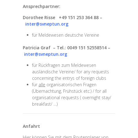
Ansprechpartner:
Dorothee Risse +49 151 253 364 88 –
inter@svneptun.org
für Meldewesen deutsche Vereine
Patricia Graf – Tel.: 0049 151 52558514 –
inter@svneptun.org
für Rückfragen zum Meldewesen
ausländische Vereine/ for any requests
concerning the entrys of foreign clubs
für
alle
organisatorischen Fragen
(Übernachtung, Frühstück etc.) / for all
organisational requests ( overnight stay/
breakfast/ …)
Anfahrt
Hier können Sie mit dem Routenplaner von