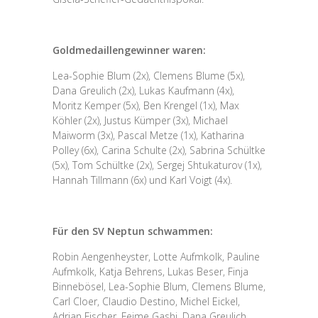
Goldmedaillengewinner waren:
Lea-Sophie Blum (2x), Clemens Blume (5x),
Dana Greulich (2x), Lukas Kaufmann (4x),
Moritz Kemper (5x), Ben Krengel (1x), Max
Köhler (2x), Justus Kümper (3x), Michael
Maiworm (3x), Pascal Metze (1x), Katharina
Polley (6x), Carina Schulte (2x), Sabrina Schültke
(5x), Tom Schültke (2x), Sergej Shtukaturov (1x),
Hannah Tillmann (6x) und Karl Voigt (4x).
Für den SV Neptun schwammen:
Robin Aengenheyster, Lotte Aufmkolk, Pauline
Aufmkolk, Katja Behrens, Lukas Beser, Finja
Binnebösel, Lea-Sophie Blum, Clemens Blume,
Carl Cloer, Claudio Destino, Michel Eickel,
Adrian Fischer, Feime Gashi, Dana Greulich,