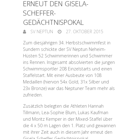
ERNEUT DEN GISELA-
SCHEFFER-
GEDÄCHTNISPOKAL
SV NEPTUN
27. OKTOBER 2015
Zum diesjährigen 34. Herbstschwimmfest in
Sundern schickte der SV Neptun Neheim-
Hüsten 52 Schwimmerinnen und Schwimmer
ins Rennen. Insgesamt absolvierten die jungen
Schwimmsportler 208 Einzelstarts und einen
Staffelstart. Mit einer Ausbeute von 108
Medaillen (hiervon 54x Gold, 31x Silber und
23x Bronze) war das Neptuner Team mehr als
zufrieden.
Zusätzlich belegten die Athleten Hannah
Tillmann, Lea-Sophie Blum, Lukas Kaufman
und Moritz Kemper in der Mixed-Staffel über
die 4 x 50 m Lagen den 1. Platz und gewannen
mit ihrer Zeit auch in diesem Jahr erneut den
Gisela-Scheffer-Gedächtnispokal.