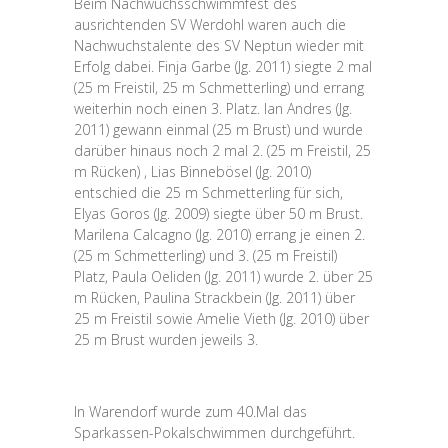
Beim Nachwuchsschwimmfest des
ausrichtenden SV Werdohl waren auch die
Nachwuchstalente des SV Neptun wieder mit
Erfolg dabei. Finja Garbe (Jg. 2011) siegte 2 mal
(25 m Freistil, 25 m Schmetterling) und errang
weiterhin noch einen 3. Platz. Ian Andres (Jg.
2011) gewann einmal (25 m Brust) und wurde
darüber hinaus noch 2 mal 2. (25 m Freistil, 25
m Rücken) , Lias Binnebösel (Jg. 2010)
entschied die 25 m Schmetterling für sich,
Elyas Goros (Jg. 2009) siegte über 50 m Brust.
Marilena Calcagno (Jg. 2010) errang je einen 2.
(25 m Schmetterling) und 3. (25 m Freistil)
Platz, Paula Oeliden (Jg. 2011) wurde 2. über 25
m Rücken, Paulina Strackbein (Jg. 2011) über
25 m Freistil sowie Amelie Vieth (Jg. 2010) über
25 m Brust wurden jeweils 3.
In Warendorf wurde zum 40.Mal das
Sparkassen-Pokalschwimmen durchgeführt.