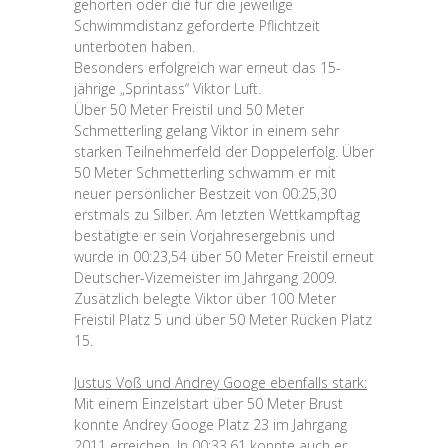
gehörten oder die für die jeweilige
Schwimmdistanz geforderte Pflichtzeit
unterboten haben.
Besonders erfolgreich war erneut das 15-
jährige „Sprintass“ Viktor Luft.
Über 50 Meter Freistil und 50 Meter
Schmetterling gelang Viktor in einem sehr
starken Teilnehmerfeld der Doppelerfolg. Über
50 Meter Schmetterling schwamm er mit
neuer persönlicher Bestzeit von 00:25,30
erstmals zu Silber. Am letzten Wettkampftag
bestätigte er sein Vorjahresergebnis und
wurde in 00:23,54 über 50 Meter Freistil erneut
Deutscher-Vizemeister im Jahrgang 2009.
Zusätzlich belegte Viktor über 100 Meter
Freistil Platz 5 und über 50 Meter Rücken Platz
15.
Justus Voß und Andrey Googe ebenfalls stark:
Mit einem Einzelstart über 50 Meter Brust
konnte Andrey Googe Platz 23 im Jahrgang
2011 erreichen. In 00:33,61 konnte auch er