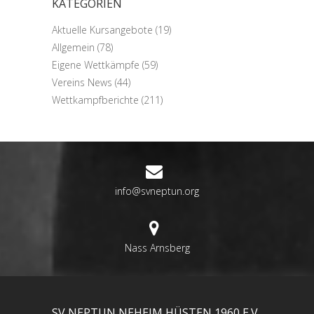
KATEGORIEN
Aktuelle Kursangebote
(19)
Allgemein
(78)
Eigene Wettkämpfe
(59)
Vereins News
(44)
Wettkampfberichte
(211)
info@svneptun.org
Nass Arnsberg
SV NEPTUN NEHEIM HÜSTEN 1960 E.V.