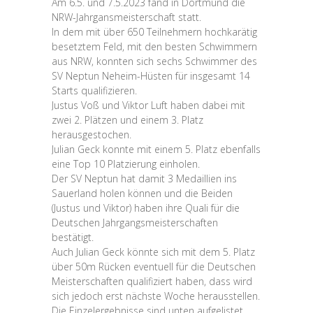
Am 6.5. und 7.5.2023 fand in Dortmund die
NRW-Jahrgansmeisterschaft statt.
In dem mit über 650 Teilnehmern hochkarätig
besetztem Feld, mit den besten Schwimmern
aus NRW, konnten sich sechs Schwimmer des
SV Neptun Neheim-Hüsten für insgesamt 14
Starts qualifizieren.
Justus Voß und Viktor Luft haben dabei mit
zwei 2. Plätzen und einem 3. Platz
herausgestochen.
Julian Geck konnte mit einem 5. Platz ebenfalls
eine Top 10 Platzierung einholen.
Der SV Neptun hat damit 3 Medaillien ins
Sauerland holen können und die Beiden
(Justus und Viktor) haben ihre Quali für die
Deutschen Jahrgangsmeisterschaften
bestätigt.
Auch Julian Geck könnte sich mit dem 5. Platz
über 50m Rücken eventuell für die Deutschen
Meisterschaften qualifiziert haben, dass wird
sich jedoch erst nächste Woche herausstellen.
Die Einzelergebnisse sind unten aufgelistet.