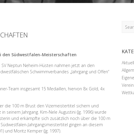
Searc
SCHAFTEN
KATE
i den Südwestfalen-Meisterschaften
Aktue
SV Neptun Neheim-Hüsten nahmen jetzt an den
Allgem
üdwestfälischen Schwimmverbandes „Jahrgang und Offen“
Eigen
Verei
uner-Team insgesamt 15 Medaillen, hiervon 8x Gold, 4x
Wettk
er die 100 m Brust den Vizemeistertitel sichern und
 in seinem Jahrgang. Kim-Nele Augustini (Jg. 1996) wurde
terin und erkämpfte sich zusätzlich noch über die 100 m
 Südwestfalen-Jahrgangsmeistertitel gingen an diesem
) und Moritz Kemper (Jg. 1997).