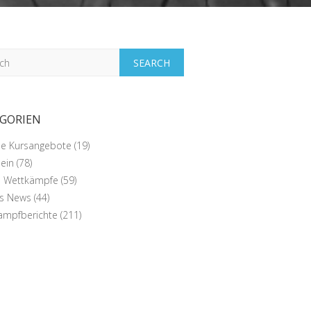
h
GORIEN
lle Kursangebote
(19)
ein
(78)
e Wettkämpfe
(59)
ns News
(44)
ampfberichte
(211)