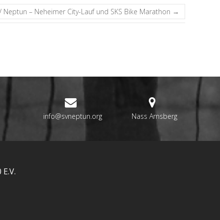
SV Neptun – Neheimer City-Lauf und SKS Bike Marathon
→
info@svneptun.org
Nass Arnsberg
E.V.