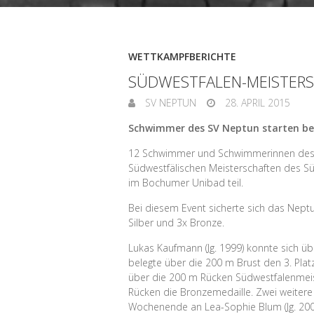
WETTKAMPFBERICHTE
SÜDWESTFALEN-MEISTER
SV NEPTUN
28. APRIL 2015
Schwimmer des SV Neptun starten be
12 Schwimmer und Schwimmerinnen des 
Südwestfälischen Meisterschaften des S
im Bochumer Unibad teil.
Bei diesem Event sicherte sich das Nept
Silber und 3x Bronze.
Lukas Kaufmann (Jg. 1999) konnte sich üb
belegte über die 200 m Brust den 3. Platz
über die 200 m Rücken Südwestfalenmeis
Rücken die Bronzemedaille. Zwei weitere
Wochenende an Lea-Sophie Blum (Jg. 2001