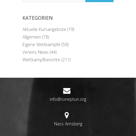
KATEGORIEN
Aktuelle Kursangebote
(19)
Allgemein
(78)
Eigene Wettkämpfe
(59)
Vereins News
(44)
Wettkampfberichte
(211)
info@svneptun.org
Nass Arnsberg