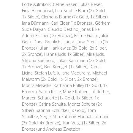
Lotte Aufmkolk, Celine Beser, Lukas Beser,
Finja Binnebösel, Lea-Sophie Blum (2x Gold.
1x Silber), Clemens Blume (7x Gold, 1x Silber),
Jana Bürmann, Carl Cloer (1x Bronze) , Görkem
Sude Dalyan, Claudio Destino, Jonas Eike,
Adrian Fischer ( 2x Bronze), Feime Gashi, Julian
Geck, Dana Greulich , Laura Luisa Greulich (1x
Bronze), Julian Hankiewicz (3x Gold, 2x Silber,
2x Bronze), Hanna Juds 1x Silber), Mira Juds,
Viktoria Kaufhold, Lukas Kaufmann (2x Gold,
1x Bronze), Ben Krengel (1x Silber), Damir
Licina, Stefan Luft, Juliana Madureira, Michael
Maiworm (2x Gold, 1x Silber, 2x Bronze),
Moritz Meßelke, Katharina Polley (1x Gold, 1x
Bronze), Aaron Risse, Mavie Rüther , Till Rüther,
Mareen Schauerte (1x Gold, 1x Silber, 1x
Bronze), Carina Schulte, Moritz Schulte (2x
Silber), Sabrina Schültke (1x Gold), Tom
Schültke, Sergej Shtukaturov, Hannah Tillmann
(3x Gold, 4x Bronze), Karl Voigt (1x Silber, 2x
Bronze) und Andreas Zwetzich .