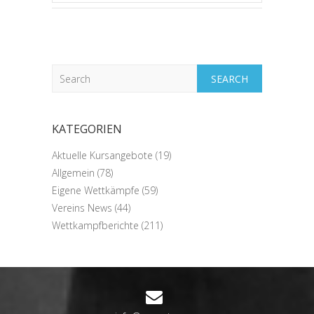
Search
KATEGORIEN
Aktuelle Kursangebote
(19)
Allgemein
(78)
Eigene Wettkämpfe
(59)
Vereins News
(44)
Wettkampfberichte
(211)