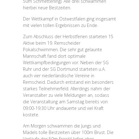
50m Schmetterling). Alle drei schwammen
hierbei neue Bestzeiten.
Der Wettkampf in Ostwestfalen ging insgesamt
mit vielen tollen Ergebnissen zu Ende.
Zum Abschluss der Herbstferien starteten 15
Aktive beim 19. Remscheider
Pokalschwimmen. Die sehr gut gelaunte
Mannschaft fand dort optimale
Wettkampfbedingungen vor. Neben der SG
Ruhr und der SG Dortmund starteten u.A.
auch vier niederländische Vereine in
Remscheid. Dadurch entstand ein besonders
starkes Teilnehmerfeld. Allerdings nahm der
Veranstalter zu viele Meldungen an, sodass
die Veranstaltung am Samstag bereits von
09:00-19:30 Uhr andauerte und viel Kraft
kostete.
Am Morgen schwammen die Jungs und
Mädels tolle Bestzeiten über 100m Brust. Die
Vorläufe der 50m Freistil liefen eher