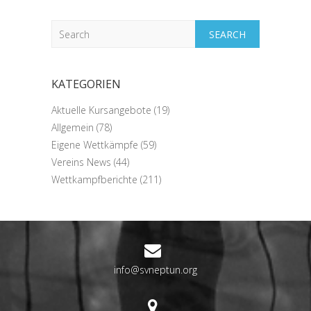
Search
KATEGORIEN
Aktuelle Kursangebote
(19)
Allgemein
(78)
Eigene Wettkämpfe
(59)
Vereins News
(44)
Wettkampfberichte
(211)
info@svneptun.org