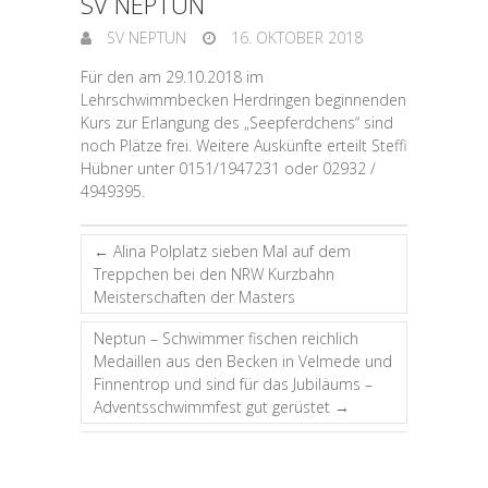
SV NEPTUN
SV NEPTUN
16. OKTOBER 2018
Für den am 29.10.2018 im
Lehrschwimmbecken Herdringen beginnenden
Kurs zur Erlangung des „Seepferdchens“ sind
noch Plätze frei. Weitere Auskünfte erteilt Steffi
Hübner unter 0151/1947231 oder 02932 /
4949395.
←
Alina Polplatz sieben Mal auf dem
Treppchen bei den NRW Kurzbahn
Meisterschaften der Masters
Neptun – Schwimmer fischen reichlich
Medaillen aus den Becken in Velmede und
Finnentrop und sind für das Jubiläums –
Adventsschwimmfest gut gerüstet
→