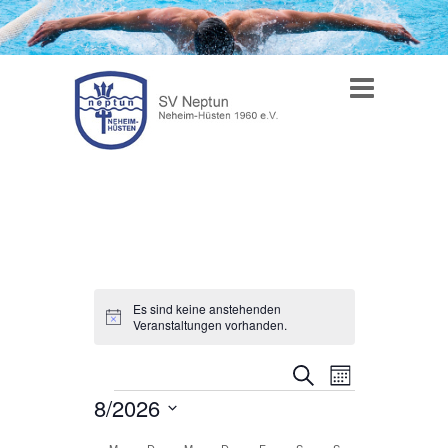
Es sind keine anstehenden
H
Veranstaltungen vorhanden.
i
n
V
V
w
S
M
e
u
Veranstaltungen
8/2026
e
i
e
o
c
s
n
D
r
h