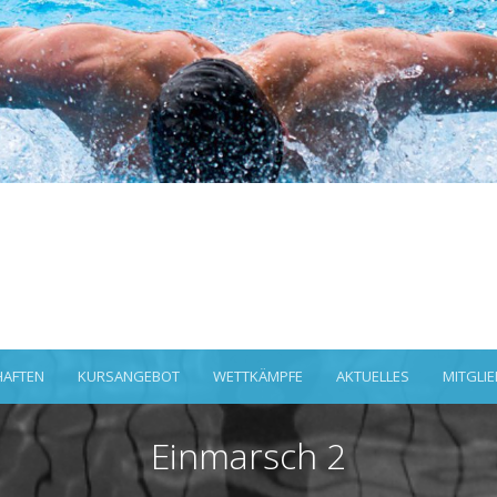
AFTEN
KURSANGEBOT
WETTKÄMPFE
AKTUELLES
MITGLI
Einmarsch 2