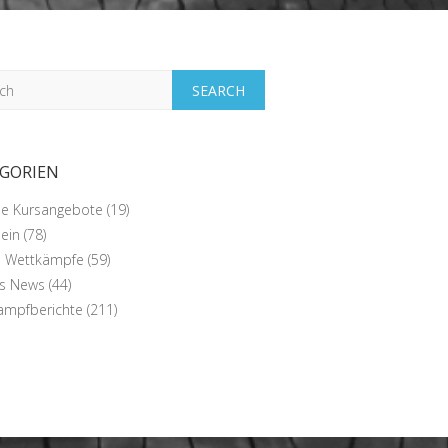
h
GORIEN
lle Kursangebote
(19)
ein
(78)
e Wettkämpfe
(59)
ns News
(44)
ampfberichte
(211)