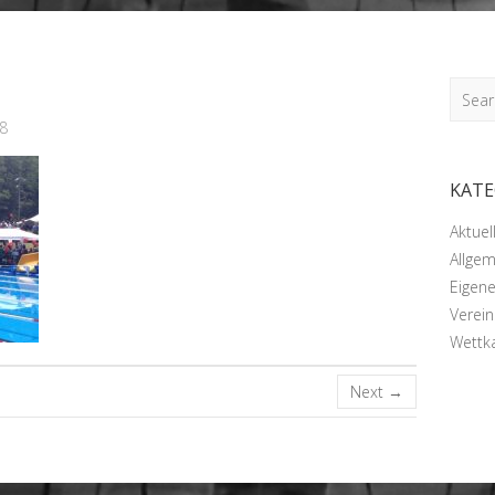
Searc
8
KATE
Aktue
Allgem
Eigen
Verei
Wettk
Next →