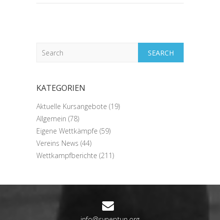
Search
KATEGORIEN
Aktuelle Kursangebote
(19)
Allgemein
(78)
Eigene Wettkämpfe
(59)
Vereins News
(44)
Wettkampfberichte
(211)
info@svneptun.org