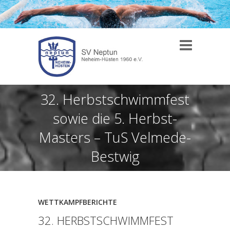
32. Herbstschwimmfest
sowie die 5. Herbst-
Masters – TuS Velmede-
Bestwig
WETTKAMPFBERICHTE
32. HERBSTSCHWIMMFEST